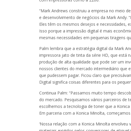
“Mark Andrews construiu a empresa no meio des
e desenvolvimento de negócios da Mark Andy. “
Eles têm os mesmos desejos e necessidades, ex
Isso porque a impressão digital é mais econômic
mesmas necessidades em pequenas tiragens que
Palm lembra que a estratégia digital da Mark
impressora jato de tinta da série HD, que está
produção de alta qualidade que pode ser um inv
nossos clientes do mercado intermediário que e
que pudessem pagar. Ficou claro que precisáv
Digital significa coisas diferentes para os peque
Continua Palm: “Passamos muito tempo descobr
do mercado. Pesquisamos vários parceiros de tec
escolhemos a tecnologia de toner que a Konica 
Em parceria com a Konica Minolta, começamos a 
‘Nossa relação com a Konica Minolta envolveu v
materiais exigidos pelos conversores de etique