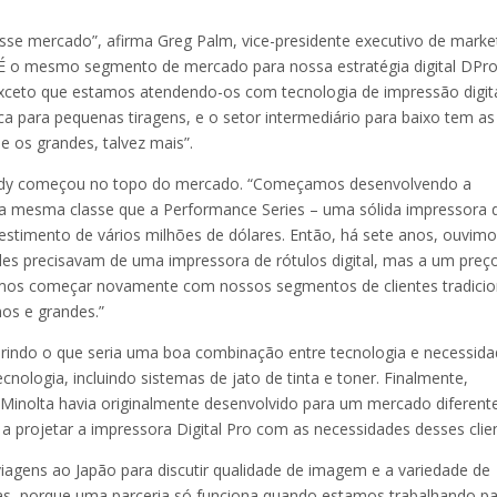
se mercado”, afirma Greg Palm, vice-presidente executivo de marke
É o mesmo segmento de mercado para nossa estratégia digital DPro
ceto que estamos atendendo-os com tecnologia de impressão digita
a para pequenas tiragens, e o setor intermediário para baixo tem as
 os grandes, talvez mais”.
 Andy começou no topo do mercado. “Começamos desenvolvendo a
 na mesma classe que a Performance Series – uma sólida impressora 
estimento de vários milhões de dólares. Então, há sete anos, ouvim
les precisavam de uma impressora de rótulos digital, mas a um preç
amos começar novamente com nossos segmentos de clientes tradicio
nos e grandes.”
indo o que seria uma boa combinação entre tecnologia e necessid
nologia, incluindo sistemas de jato de tinta e toner. Finalmente,
Minolta havia originalmente desenvolvido para um mercado diferente
projetar a impressora Digital Pro com as necessidades desses clie
iagens ao Japão para discutir qualidade de imagem e a variedade de
tas, porque uma parceria só funciona quando estamos trabalhando p