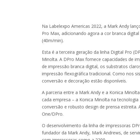
Na Labelexpo Americas 2022, a Mark Andy lanço
Pro Max, adicionando agora a cor branca digit
(40m/min).
Esta é a terceira geração da linha Digital Pro 
Minolta. A DPro Max fornece capacidades de imp
de impressão branca digital, os substratos cla
impressão flexográfica tradicional. Como nos s
conversão e decoração estão disponíveis.
A parceria entre a Mark Andy e a Konica Minolt
cada empresa – a Konica Minolta na tecnologia
conversão e robusto design de prensa estreita.
One/DPro.
O desenvolvimento da linha de impressoras DPro
fundador da Mark Andy, Mark Andrews, de servir
com impressoras como a 2200.