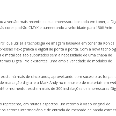
u a versão mais recente de sua impressora baseada em toner, a Digi
al às cores padrão CMYK e aumentando a velocidade para 130ft/min
(DPro) que utiliza a tecnologia de imagem baseada em toner da Konica
ressão flexográfica e digital de ponta a ponta. Com a nova tecnolog
ros e metálicos são suportados sem a necessidade de uma chapa de
istemas Digital Pro existentes, uma ampla variedade de módulos de
a existe há mais de cinco anos, aproveitando com sucesso as forças 
 de marcação digital e a Mark Andy no manuseio de materiais em we
 Até o momento, existem mais de 300 instalações de impressoras Digi
 representa, em muitos aspectos, um retorno à visão original do
 os setores intermediário e de entrada do mercado de banda estreit