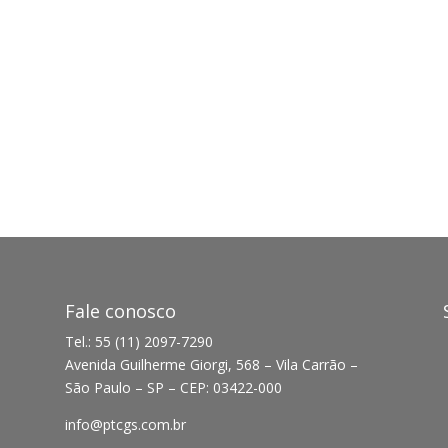
Fale conosco
Tel.: 55 (11) 2097-7290
Avenida Guilherme Giorgi, 568 – Vila Carrão –
São Paulo – SP – CEP: 03422-000
info@ptcgs.com.br