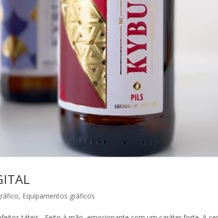
GITAL
ráfico
,
Equipamentos gráficos
eitos táteis Feito à mão, emocionante com um caráter forte. A ce