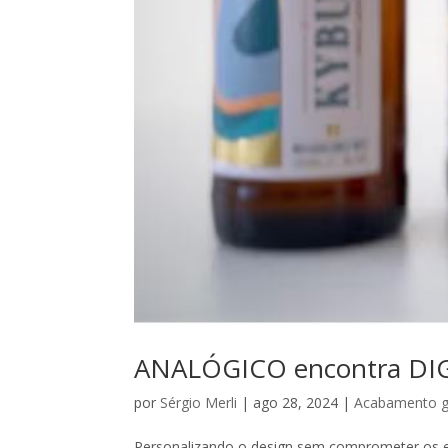
ANALÓGICO encontra DI
por
Sérgio Merli
|
ago 28, 2024
|
Acabamento g
Personalizando o design sem comprometer os ef