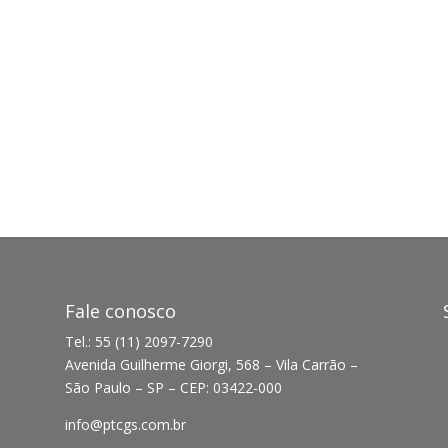
Fale conosco
Tel.: 55 (11) 2097-7290
Avenida Guilherme Giorgi, 568 – Vila Carrão –
São Paulo – SP – CEP: 03422-000
info@ptcgs.com.br