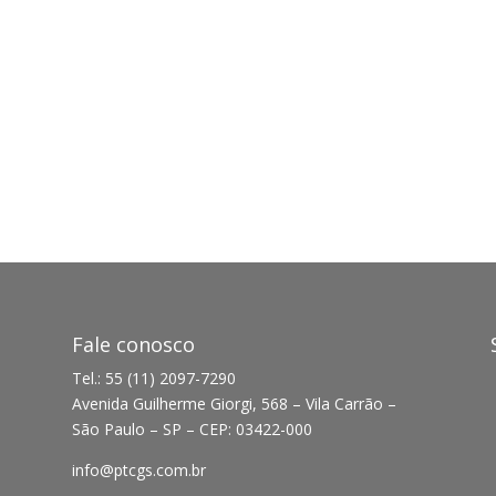
Fale conosco
Tel.: 55 (11) 2097-7290
Avenida Guilherme Giorgi, 568 – Vila Carrão –
São Paulo – SP – CEP: 03422-000
info@ptcgs.com.br