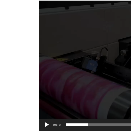
Tocador
de
vídeo
00:00